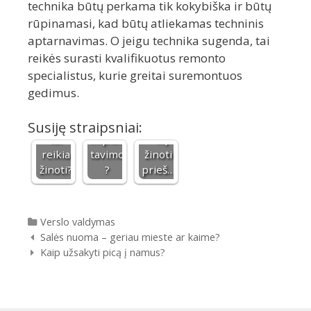
technika būtų perkama tik kokybiška ir būtų
rūpinamasi, kad būtų atliekamas techninis
aptarnavimas. O jeigu technika sugenda, tai
Ar
Mašin
reikės surasti kvalifikuotus remonto
CNC
reikia
os
specialistus, kurie greitai suremontuos
frezavi
special
nuoma
gedimus.
mas:
ios
Kauno
ką
priežiū
oro
apie
ros po
uoste
Susiję straipsniai:
tai
implan
- ką
reikia
tavimo
žinoti
žinoti?
?
prieš…
Kategorijos
Verslo valdymas
Įrašų navigacija
Salės nuoma – geriau mieste ar kaime?
Kaip užsakyti picą į namus?