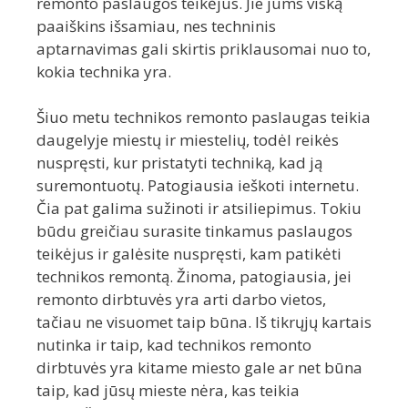
remonto paslaugos teikėjus. Jie jums viską
paaiškins išsamiau, nes techninis
aptarnavimas gali skirtis priklausomai nuo to,
kokia technika yra.
Šiuo metu technikos remonto paslaugas teikia
daugelyje miestų ir miestelių, todėl reikės
nuspręsti, kur pristatyti techniką, kad ją
suremontuotų. Patogiausia ieškoti internetu.
Čia pat galima sužinoti ir atsiliepimus. Tokiu
būdu greičiau surasite tinkamus paslaugos
teikėjus ir galėsite nuspręsti, kam patikėti
technikos remontą. Žinoma, patogiausia, jei
remonto dirbtuvės yra arti darbo vietos,
tačiau ne visuomet taip būna. Iš tikrųjų kartais
nutinka ir taip, kad technikos remonto
dirbtuvės yra kitame miesto gale ar net būna
taip, kad jūsų mieste nėra, kas teikia