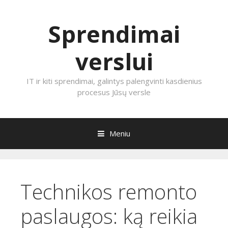
Sprendimai
verslui
IT ir kiti sprendimai, galintys palengvinti kasdienius
procesus Jūsų versle
Meniu
Eiti prie turinio
Technikos remonto
paslaugos: ką reikia