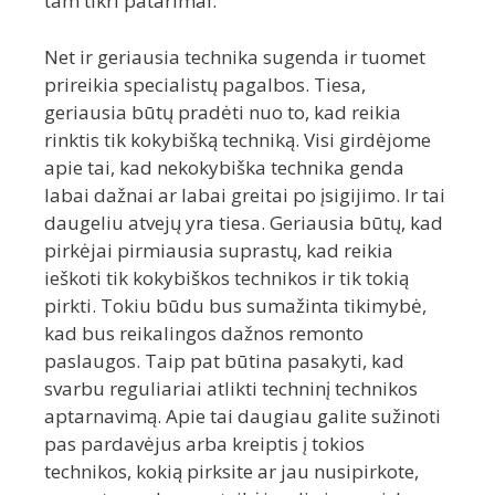
tam tikri patarimai.
Net ir geriausia technika sugenda ir tuomet
prireikia specialistų pagalbos. Tiesa,
geriausia būtų pradėti nuo to, kad reikia
rinktis tik kokybišką techniką. Visi girdėjome
apie tai, kad nekokybiška technika genda
labai dažnai ar labai greitai po įsigijimo. Ir tai
daugeliu atvejų yra tiesa. Geriausia būtų, kad
pirkėjai pirmiausia suprastų, kad reikia
ieškoti tik kokybiškos technikos ir tik tokią
pirkti. Tokiu būdu bus sumažinta tikimybė,
kad bus reikalingos dažnos remonto
paslaugos. Taip pat būtina pasakyti, kad
svarbu reguliariai atlikti techninį technikos
aptarnavimą. Apie tai daugiau galite sužinoti
pas pardavėjus arba kreiptis į tokios
technikos, kokią pirksite ar jau nusipirkote,