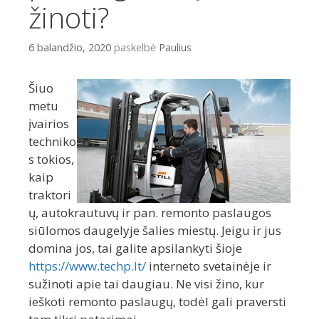
žinoti?
6 balandžio, 2020
paskelbė
Paulius
Šiuo
metu
įvairios
techniko
s tokios,
kaip
traktori
ų, autokrautuvų ir pan. remonto paslaugos
siūlomos daugelyje šalies miestų. Jeigu ir jus
domina jos, tai galite apsilankyti šioje
https://www.techp.lt/
interneto svetainėje ir
sužinoti apie tai daugiau. Ne visi žino, kur
ieškoti remonto paslaugų, todėl gali praversti