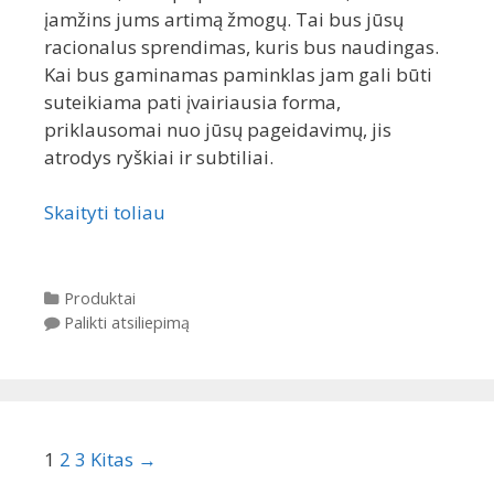
įamžins jums artimą žmogų. Tai bus jūsų
racionalus sprendimas, kuris bus naudingas.
Kai bus gaminamas paminklas jam gali būti
suteikiama pati įvairiausia forma,
priklausomai nuo jūsų pageidavimų, jis
atrodys ryškiai ir subtiliai.
Skaityti toliau
Kategorijos
Produktai
Palikti atsiliepimą
Įrašų navigacija
1
2
3
Kitas →