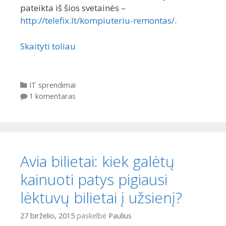
pateikta iš šios svetainės –
http://telefix.lt/kompiuteriu-remontas/
.
Skaityti toliau
Kategorijos
IT sprendimai
1 komentaras
Avia bilietai: kiek galėtų
kainuoti patys pigiausi
lėktuvų bilietai į užsienį?
27 birželio, 2015
paskelbė
Paulius