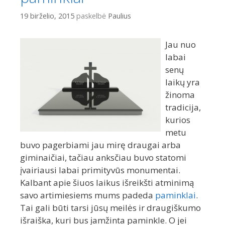
19 birželio, 2015
paskelbė
Paulius
Jau nuo
labai
senų
laikų yra
žinoma
tradicija,
kurios
metu
buvo pagerbiami jau mirę draugai arba
giminaičiai, tačiau anksčiau buvo statomi
įvairiausi labai primityvūs monumentai.
Kalbant apie šiuos laikus išreikšti atminimą
savo artimiesiems mums padeda
paminklai
.
Tai gali būti tarsi jūsų meilės ir draugiškumo
išraiška, kuri bus įamžinta paminkle. O jei