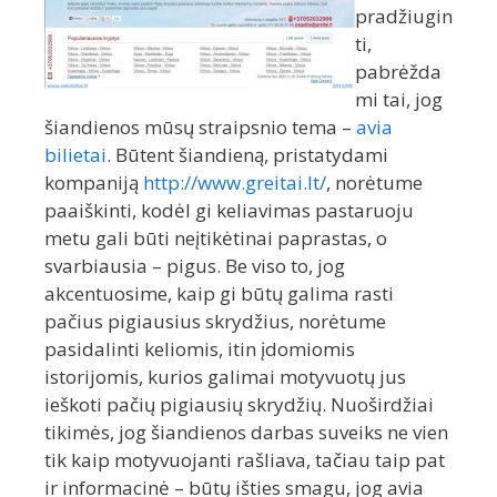
pradžiugin
ti,
pabrėžda
mi tai, jog
šiandienos mūsų straipsnio tema –
avia
bilietai
. Būtent šiandieną, pristatydami
kompaniją
http://www.greitai.lt/
, norėtume
paaiškinti, kodėl gi keliavimas pastaruoju
metu gali būti neįtikėtinai paprastas, o
svarbiausia – pigus. Be viso to, jog
akcentuosime, kaip gi būtų galima rasti
pačius pigiausius skrydžius, norėtume
pasidalinti keliomis, itin įdomiomis
istorijomis, kurios galimai motyvuotų jus
ieškoti pačių pigiausių skrydžių. Nuoširdžiai
tikimės, jog šiandienos darbas suveiks ne vien
tik kaip motyvuojanti rašliava, tačiau taip pat
ir informacinė – būtų išties smagu, jog avia