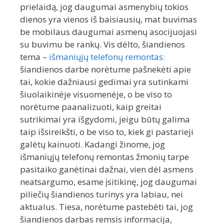
prielaidą, jog daugumai asmenybių tokios
dienos yra vienos iš baisiausių, mat buvimas
be mobilaus daugumai asmenų asocijuojasi
su buvimu be rankų. Vis dėlto, šiandienos
tema –
išmaniųjų telefonų remontas:
šiandienos darbe norėtume pašnekėti apie
tai, kokie dažniausi gedimai yra sutinkami
šiuolaikinėje visuomenėje, o be viso to
norėtume paanalizuoti, kaip greitai
sutrikimai yra išgydomi, jeigu būtų galima
taip išsireikšti, o be viso to, kiek gi pastarieji
galėtų kainuoti. Kadangi žinome, jog
išmaniųjų telefonų remontas žmonių tarpe
pasitaiko ganėtinai dažnai, vien dėl asmens
neatsargumo, esame įsitikinę, jog daugumai
piliečių šiandienos turinys yra labiau, nei
aktualus. Tiesa, norėtume pastebėti tai, jog
šiandienos darbas remsis informacija,