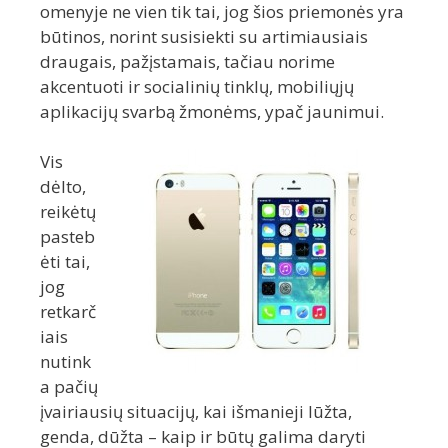
omenyje ne vien tik tai, jog šios priemonės yra
būtinos, norint susisiekti su artimiausiais
draugais, pažįstamais, tačiau norime
akcentuoti ir socialinių tinklų, mobiliųjų
aplikacijų svarbą žmonėms, ypač jaunimui.
Vis
dėlto,
reikėtų
pasteb
ėti tai,
jog
retkarč
iais
nutink
a pačių
įvairiausių situacijų, kai išmanieji lūžta,
genda, dūžta – kaip ir būtų galima daryti