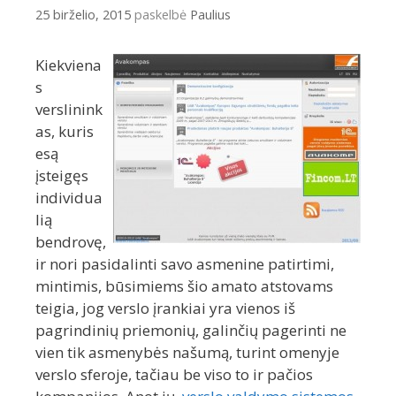
25 birželio, 2015
paskelbė
Paulius
Kiekviena
s
verslinink
as, kuris
esą
įsteigęs
individua
lią
bendrovę,
ir nori pasidalinti savo asmenine patirtimi,
mintimis, būsimiems šio amato atstovams
teigia, jog verslo įrankiai yra vienos iš
pagrindinių priemonių, galinčių pagerinti ne
vien tik asmenybės našumą, turint omenyje
verslo sferoje, tačiau be viso to ir pačios