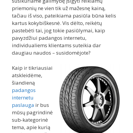
susikuriame galimybę įsigyti reikiamų
priemonių ne vien tik už mažesnę kainą,
tačiau iš viso, pateikiama pasiūla būna kelis
kartus kokybiškesnė. Vis dėlto, reikėtų
pastebėti tai, jog tokie pasiūlymai, kaip
pavyzdžiui padangos internetu,
individualiems klientams suteikia dar
daugiau naudos – susidomėjote?
Kaip ir tikriausiai
atskleidėme,
šiandieną
padangos
internetu
paslauga
ir bus
mūsų pagrindinė
sub-kategorinė
tema, apie kurią