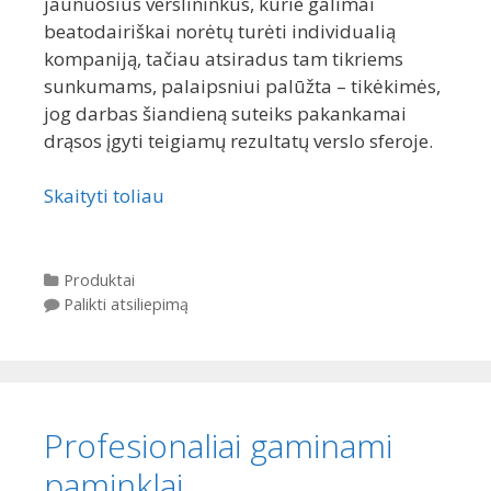
jaunuosius verslininkus, kurie galimai
beatodairiškai norėtų turėti individualią
kompaniją, tačiau atsiradus tam tikriems
sunkumams, palaipsniui palūžta – tikėkimės,
jog darbas šiandieną suteiks pakankamai
drąsos įgyti teigiamų rezultatų verslo sferoje.
Skaityti toliau
Kategorijos
Produktai
Palikti atsiliepimą
Profesionaliai gaminami
paminklai