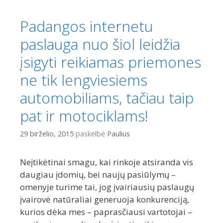
Padangos internetu
paslauga nuo šiol leidžia
įsigyti reikiamas priemones
ne tik lengviesiems
automobiliams, tačiau taip
pat ir motociklams!
29 birželio, 2015
paskelbė
Paulius
Neįtikėtinai smagu, kai rinkoje atsiranda vis
daugiau įdomių, bei naujų pasiūlymų –
omenyje turime tai, jog įvairiausių paslaugų
įvairovė natūraliai generuoja konkurenciją,
kurios dėka mes – paprasčiausi vartotojai –