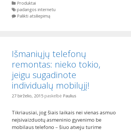
Kategorijos
Produktai
Gairės
padangos internetu
Palikti atsiliepimą
Išmaniųjų telefonų
remontas: nieko tokio,
jeigu sugadinote
individualų mobilųjį!
27 birželio, 2015
paskelbė
Paulius
Tikriausiai, jog šiais laikais nei vienas asmuo
neįsivaizduotų asmeninio gyvenimo be
mobilaus telefono – šiuo atveju turime