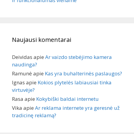
ir funkcionalumas viename
Naujausi komentarai
Deividas
apie
Ar vaizdo stebėjimo kamera
naudinga?
Ramunė
apie
Kas yra buhalterinės paslaugos?
Ignas
apie
Kokios plytelės labiausiai tinka
virtuvėje?
Rasa
apie
Kokybiški baldai internetu
Vika
apie
Ar reklama internete yra geresnė už
tradicinę reklamą?