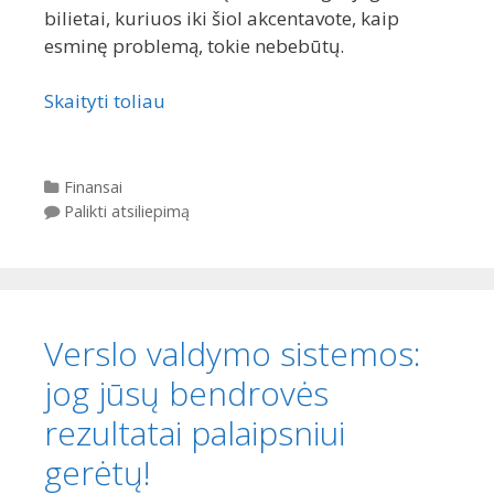
bilietai, kuriuos iki šiol akcentavote, kaip
esminę problemą, tokie nebebūtų.
Skaityti toliau
Kategorijos
Finansai
Palikti atsiliepimą
Verslo valdymo sistemos:
jog jūsų bendrovės
rezultatai palaipsniui
gerėtų!