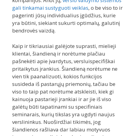
kompanijos. Anot jų,
verslo valdymo sistemos
gali tinkamai sustyguoti veiklas
, o be viso to ir
pagerinti jūsų individualius įgūdžius, kurie
yra būtini, siekiant sukurti optimalų, galutinį
bendrovės vaizdą.
Kaip ir tikriausiai galėjote suprasti, mielieji
klientai, šiandieną ir norėtume plačiau
pašnekėti apie įvardytus, versluispecifiškai
pritaikytus įrankius. Šiandieną norėtume ne
vien tik paanalizuoti, kokios funkcijos
susideda iš pastarųjų priemonių, tačiau be
viso to taip pat norėtume atskleisti, kiek gi
kainuoja pastarieji įrankiai ir ar jie iš viso
galėtų būti tapatinami su specifiniais
seminarais, kurių tikslas yra ugdyti naujus
verslininkus. Nuoširdžiai tikimės, jog
šiandienos rašliava dar labiau motyvuos