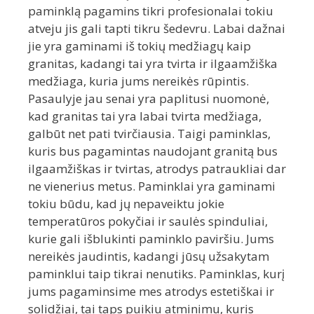
paminklą pagamins tikri profesionalai tokiu
atveju jis gali tapti tikru šedevru. Labai dažnai
jie yra gaminami iš tokių medžiagų kaip
granitas, kadangi tai yra tvirta ir ilgaamžiška
medžiaga, kuria jums nereikės rūpintis.
Pasaulyje jau senai yra paplitusi nuomonė,
kad granitas tai yra labai tvirta medžiaga,
galbūt net pati tvirčiausia. Taigi paminklas,
kuris bus pagamintas naudojant granitą bus
ilgaamžiškas ir tvirtas, atrodys patraukliai dar
ne vienerius metus. Paminklai yra gaminami
tokiu būdu, kad jų nepaveiktu jokie
temperatūros pokyčiai ir saulės spinduliai,
kurie gali išblukinti paminklo paviršiu. Jums
nereikės jaudintis, kadangi jūsų užsakytam
paminklui taip tikrai nenutiks. Paminklas, kurį
jums pagaminsime mes atrodys estetiškai ir
solidžiai, tai taps puikiu atminimu, kuris