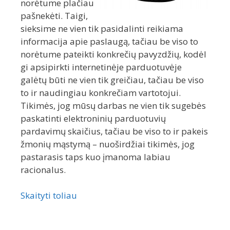
norėtume plačiau
pašnekėti. Taigi,
sieksime ne vien tik pasidalinti reikiama
informacija apie paslaugą, tačiau be viso to
norėtume pateikti konkrečių pavyzdžių, kodėl
gi apsipirkti internetinėje parduotuvėje
galėtų būti ne vien tik greičiau, tačiau be viso
to ir naudingiau konkrečiam vartotojui.
Tikimės, jog mūsų darbas ne vien tik sugebės
paskatinti elektroninių parduotuvių
pardavimų skaičius, tačiau be viso to ir pakeis
žmonių mąstymą – nuoširdžiai tikimės, jog
pastarasis taps kuo įmanoma labiau
racionalus.
Skaityti toliau