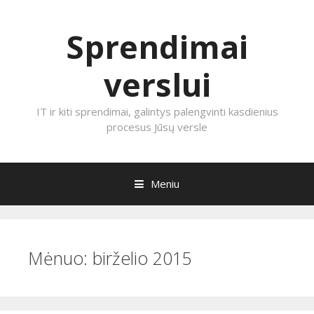
Sprendimai
verslui
IT ir kiti sprendimai, galintys palengvinti kasdienius
procesus Jūsų versle
Meniu
Eiti prie turinio
Mėnuo:
birželio 2015