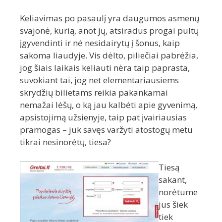
Keliavimas po pasaulį yra daugumos asmenų
svajonė, kurią, anot jų, atsiradus progai pultų
įgyvendinti ir nė nesidairytų į šonus, kaip
sakoma liaudyje. Vis dėlto, piliečiai pabrėžia,
jog šiais laikais keliauti nėra taip paprasta,
suvokiant tai, jog net elementariausiems
skrydžių bilietams reikia pakankamai
nemažai lėšų, o ką jau kalbėti apie gyvenimą,
apsistojimą užsienyje, taip pat įvairiausias
pramogas – juk savęs varžyti atostogų metu
tikrai nesinorėtų, tiesa?
Tiesą
sakant,
norėtume
jus šiek
tiek