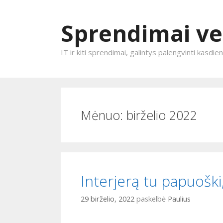
Sprendimai ve
IT ir kiti sprendimai, galintys palengvinti kasdi
Eiti prie turinio
Mėnuo:
birželio 2022
Interjerą tu papuoški
29 birželio, 2022
paskelbė
Paulius