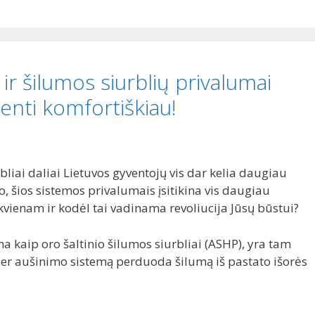
r šilumos siurblių privalumai
venti komfortiškiau!
liai daliai Lietuvos gyventojų vis dar kelia daugiau
, šios sistemos privalumais įsitikina vis daugiau
ekvienam ir kodėl tai vadinama revoliucija Jūsų būstui?
a kaip oro šaltinio šilumos siurbliai (ASHP), yra tam
per aušinimo sistemą perduoda šilumą iš pastato išorės