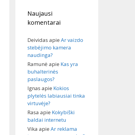
Naujausi
komentarai
Deividas
apie
Ar vaizdo
stebėjimo kamera
naudinga?
Ramunė
apie
Kas yra
buhalterinės
paslaugos?
Ignas
apie
Kokios
plytelės labiausiai tinka
virtuvėje?
Rasa
apie
Kokybiški
baldai internetu
Vika
apie
Ar reklama