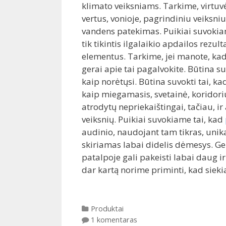
klimato veiksniams. Tarkime, virtuvė
vertus, vonioje, pagrindiniu veiksniu
vandens patekimas. Puikiai suvokiame
tik tikintis ilgalaikio apdailos rezul
elementus. Tarkime, jei manote, ka
gerai apie tai pagalvokite. Būtina s
kaip norėtųsi. Būtina suvokti tai, k
kaip miegamasis, svetainė, koridorius
atrodytų nepriekaištingai, tačiau, i
veiksnių. Puikiai suvokiame tai, kad
audinio, naudojant tam tikras, unika
skiriamas labai didelis dėmesys. Ger
patalpoje gali pakeisti labai daug ir
dar kartą norime priminti, kad siek
Kategorijos
Produktai
1 komentaras