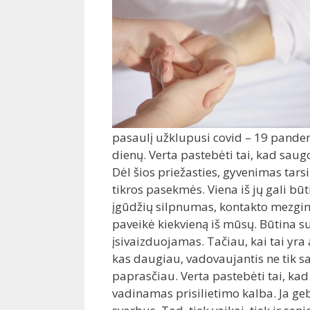
pasaulį užklupusi covid – 19 pandemij
dienų. Verta pastebėti tai, kad saugo
Dėl šios priežasties, gyvenimas tars
tikros pasekmės. Viena iš jų gali b
įgūdžių silpnumas, kontakto mezgimo
paveikė kiekvieną iš mūsų. Būtina 
įsivaizduojamas. Tačiau, kai tai yra a
kas daugiau, vadovaujantis ne tik s
paprasčiau. Verta pastebėti tai, kad 
vadinamas prisilietimo kalba. Ja ge