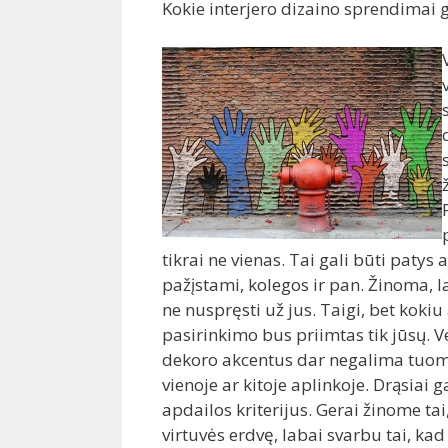
Kokie interjero dizaino sprendimai 
tikrai ne vienas. Tai gali būti paty
pažįstami, kolegos ir pan. Žinoma, lab
ne nuspręsti už jus. Taigi, bet kokiu
pasirinkimo bus priimtas tik jūsų. V
dekoro akcentus dar negalima tuome
vienoje ar kitoje aplinkoje. Drąsiai g
apdailos kriterijus. Gerai žinome t
virtuvės erdvę, labai svarbu tai, ka