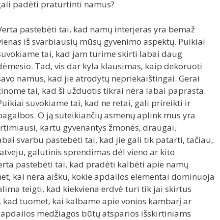
gali padėti praturtinti namus?
Verta pastebėti tai, kad namų interjeras yra bemaž
vienas iš svarbiausių mūsų gyvenimo aspektų. Puikiai
suvokiame tai, kad jam turime skirti labai daug
dėmesio. Tad, vis dar kyla klausimas, kaip dekoruoti
savo namus, kad jie atrodytų nepriekaištingai. Gerai
žinome tai, kad ši užduotis tikrai nėra labai paprasta.
Puikiai suvokiame tai, kad ne retai, gali prireikti ir
pagalbos. O ją suteikiančių asmenų aplink mus yra
s artimiausi, kartu gyvenantys žmonės, draugai,
ai svarbu pastebėti tai, kad jie gali tik patarti, tačiau,
 atveju, galutinis sprendimas dėl vieno ar kito
erta pastebėti tai, kad pradėti kalbėti apie namų
t, kai nėra aišku, kokie apdailos elementai dominuoja
alima teigti, kad kiekviena erdvė turi tik jai skirtus
ai, kad tuomet, kai kalbame apie vonios kambarį ar
d apdailos medžiagos būtų atsparios išskirtiniams