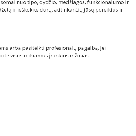
ausomai nuo tipo, dydžio, medžiagos, funkcionalumo ir
etą ir ieškokite durų, atitinkančių jūsų poreikius ir
s arba pasitelkti profesionalų pagalbą. Jei
rite visus reikiamus įrankius ir žinias.