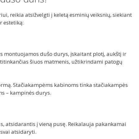
i, reikia atsižvelgti į keletą esminių veiksnių, siekiant
 estetiką:
s montuojamos dušo durys, įskaitant plotį, aukštį ir
 atitinkančias šiuos matmenis, užtikrindami patogų
 formą. Stačiakampėms kabinoms tinka stačiakampės
ms – kampinės durys.
as, atsidarantis į vieną pusę. Reikalauja pakankamai
svai atsidaryti.