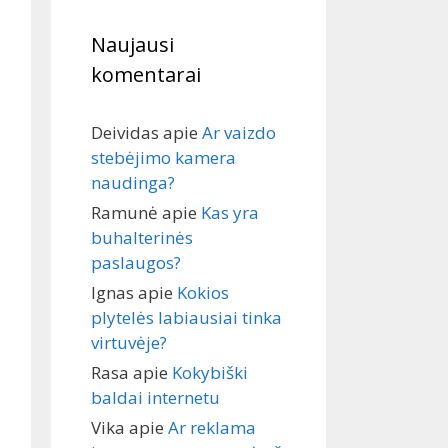
Naujausi
komentarai
Deividas
apie
Ar vaizdo
stebėjimo kamera
naudinga?
Ramunė
apie
Kas yra
buhalterinės
paslaugos?
Ignas
apie
Kokios
plytelės labiausiai tinka
virtuvėje?
Rasa
apie
Kokybiški
baldai internetu
Vika
apie
Ar reklama