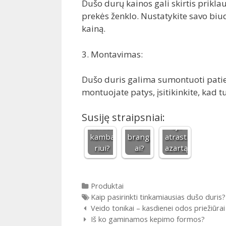
Dušo durų kainos gali skirtis prikl
prekės ženklo. Nustatykite savo biudž
kainą.
Kaip
Pergal
3. Montavimas:
išsirin
Kodėl
ė prieš
kti
pigus
save:
Dušo duris galima sumontuoti patiem
dušo
dušo
kaip
montuojate patys, įsitikinkite, kad tu
kabiną
padas
lieknėj
maža
gali
imo
m
kainuo
kelion
Susiję straipsniai:
vonios
ti
ėje
kamba
brangi
atrasti
riui?
ai?
azartą
Kategorijos
Produktai
Gairės
Kaip pasirinkti tinkamiausias dušo duris?
Įrašų navigacija
Veido tonikai – kasdienei odos priežiūrai
Iš ko gaminamos kepimo formos?