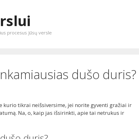
rslui
enius procesus Jūsų versle
tinkamiausias dušo duris?
kurio tikrai neišsiversime, jei norite gyventi gražiai ir
vatumą. Na, o, kaip jas išsirinkti, apie tai netrukus ir
 dušo duris?