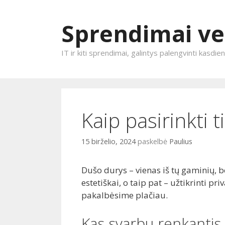
Sprendimai ve
IT ir kiti sprendimai, galintys palengvinti kasdi
Eiti prie turinio
Kaip pasirinkti 
15 birželio, 2024
paskelbė
Paulius
Dušo durys – vienas iš tų gaminių, be 
estetiškai, o taip pat – užtikrinti pri
pakalbėsime plačiau.
Kas svarbu renkantis