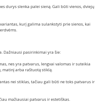
 durys slenka palei sieną. Gali būti vienos, dviejų
riantas, kurį galima sulankstyti prie sienos, kai
 erdvėms.
ta. Dažniausi pasirinkimai yra šie:
mas, nes yra patvarus, lengvai valomas ir suteikia
, matinį arba raštuotą stiklą.
iantas nei stiklas, tačiau gali būti ne toks patvarus ir
ačiau mažiausiai patvarus ir estetiškas.