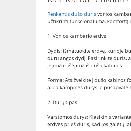
Renkantis dušo duris
vonios kambariu
užtikrinti funkcionalumą, komfortą ir
1. Vonios kambario erdvė:
Dydis: išmatuokite erdvę, kurioje bu
durų angos dydį. Pasirinkite duris,
įėjimą ir išėjimą iš dušo kabinos.
Forma: Atsižvelkite į dušo kabinos
arba kampinės durys, o pusapvalė
2. Durų tipas:
Varstomos durys: Klasikinis variant
erdvės prieš duris, kad jos galėtų lai