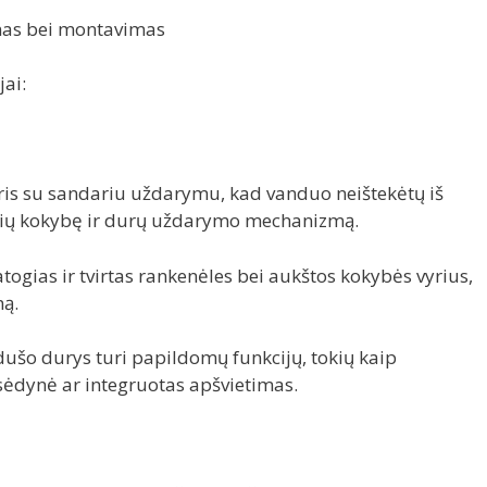
umas bei montavimas
jai:
ris su sandariu uždarymu, kad vanduo neištekėtų iš
iklių kokybę ir durų uždarymo mechanizmą.
patogias ir tvirtas rankenėles bei aukštos kokybės vyrius,
mą.
dušo durys turi papildomų funkcijų, tokių kaip
ėdynė ar integruotas apšvietimas.