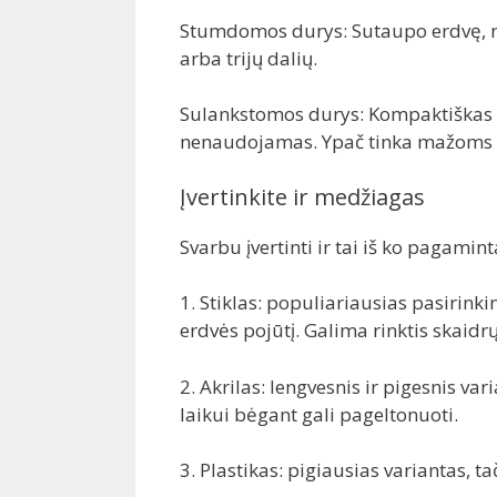
Stumdomos durys: Sutaupo erdvę, nes
arba trijų dalių.
Sulankstomos durys: Kompaktiškas va
nenaudojamas. Ypač tinka mažoms
Įvertinkite ir medžiagas
Svarbu įvertinti ir tai iš ko pagamin
1. Stiklas: populiariausias pasirinki
erdvės pojūtį. Galima rinktis skaidrų
2. Akrilas: lengvesnis ir pigesnis var
laikui bėgant gali pageltonuoti.
3. Plastikas: pigiausias variantas, t