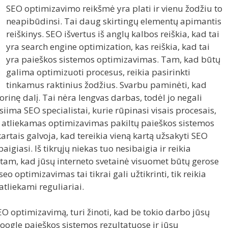
SEO optimizavimo reikšmė yra plati ir vienu žodžiu to
neapibūdinsi. Tai daug skirtingų elementų apimantis
reiškinys. SEO išvertus iš anglų kalbos reiškia, kad tai
yra search engine optimization, kas reiškia, kad tai
yra paieškos sistemos optimizavimas. Tam, kad būtų
galima optimizuoti procesus, reikia pasirinkti
tinkamus raktinius žodžius. Svarbu paminėti, kad
orinę dalį. Tai nėra lengvas darbas, todėl jo negali
iima SEO specialistai, kurie rūpinasi visais procesais,
ra atliekamas optimizavimas pakiltų paieškos sistemos
 kartais galvoja, kad tereikia vieną kartą užsakyti SEO
igiasi. Iš tikrųjų niekas tuo nesibaigia ir reikia
s tam, kad jūsų interneto svetainė visuomet būtų gerose
eo optimizavimas tai tikrai gali užtikrinti, tik reikia
atliekami reguliariai.
O optimizavimą, turi žinoti, kad be tokio darbo jūsų
oogle paieškos sistemos rezultatuose ir jūsų