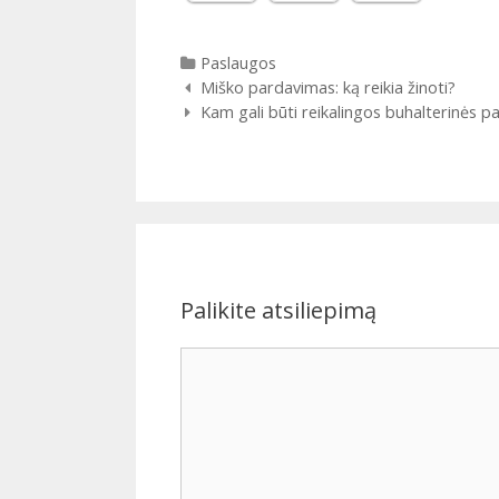
Kategorijos
Paslaugos
Įrašų navigacija
Miško pardavimas: ką reikia žinoti?
Kam gali būti reikalingos buhalterinės p
Palikite atsiliepimą