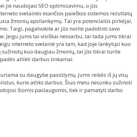
jei jie naudojasi SEO optimizavimu, o jūs
terneto svetainės esančios paieškos sistemos rezultatų
sia žmonių apsilankymų. Tai yra potencialūs pirkėjai,
mo. Taigi, pagalvokite ar jūs norite padidinti savo
. Jeigu jums tai visiškai nesvarbu, tai tada jums tikrai
eigu interneto svetainė yra tam, kad joje lankytųsi kuo
 sužinotų kuo daugiau žmonių, tai jūs tikrai turite
 padės atlikti darbus tinkamai.
duriama su daugybe pasiūlymų. Jums reikės iš jų visų
alistus, kurie atliks darbus. Šiuo metu nesunku sužinoti
naudojosi šiomis paslaugomis, tiek ir pamatyti darbo