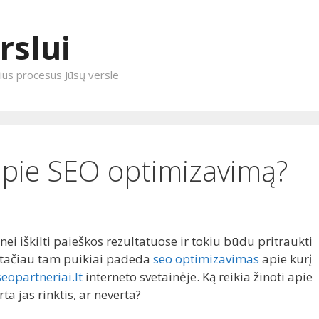
rslui
enius procesus Jūsų versle
 apie SEO optimizavimą?
ei iškilti paieškos rezultatuose ir tokiu būdu pritraukti
, tačiau tam puikiai padeda
seo optimizavimas
apie kurį
seopartneriai.lt
interneto svetainėje. Ką reikia žinoti apie
ta jas rinktis, ar neverta?