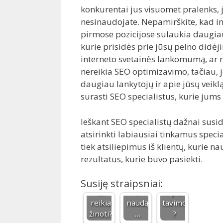
konkurentai jus visuomet pralenks, 
nesinaudojate. Nepamirškite, kad in
pirmose pozicijose sulaukia daugiau
kurie prisidės prie jūsų pelno didėji
interneto svetainės lankomumą, ar ne
nereikia SEO optimizavimo, tačiau, j
daugiau lankytojų ir apie jūsų veiklą
surasti SEO specialistus, kurie jums
Apie
Ieškant SEO specialistų dažnai susi
profes
Ar
atsirinkti labiausiai tinkamus speci
CNC
ionala
reikia
tiek atsiliepimus iš klientų, kurie 
frezavi
us
special
rezultatus, kurie buvo pasiekti.
mas:
vertėj
ios
ką
o
priežiū
apie
įdirbį
ros po
Susiję straipsniai:
tai
ir
implan
reikia
naudą
tavimo
žinoti?
…
?