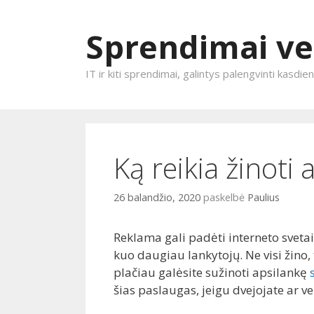
Sprendimai ve
IT ir kiti sprendimai, galintys palengvinti kasdi
Eiti prie turinio
Ką reikia žinoti
26 balandžio, 2020
paskelbė
Paulius
Reklama gali padėti interneto svetain
kuo daugiau lankytojų. Ne visi žino
plačiau galėsite sužinoti apsilankę
šias paslaugas, jeigu dvejojate ar ver