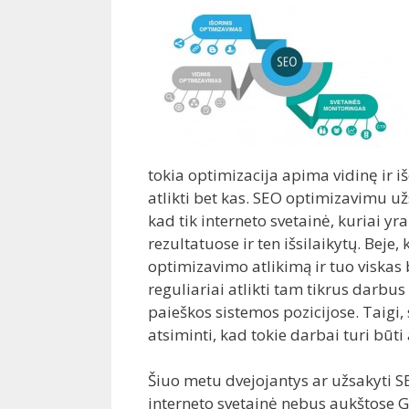
tokia optimizacija apima vidinę ir iš
atlikti bet kas. SEO optimizavimu užs
kad tik interneto svetainė, kuriai y
rezultatuose ir ten išsilaikytų. Beje,
optimizavimo atlikimą ir tuo viskas ba
reguliariai atlikti tam tikrus darbu
paieškos sistemos pozicijose. Taigi, s
atsiminti, kad tokie darbai turi būti 
Šiuo metu dvejojantys ar užsakyti SE
interneto svetainė nebus aukštose G