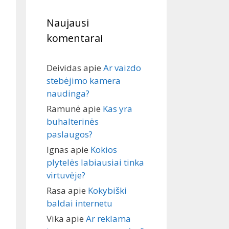
Naujausi
komentarai
Deividas
apie
Ar vaizdo
stebėjimo kamera
naudinga?
Ramunė
apie
Kas yra
buhalterinės
paslaugos?
Ignas
apie
Kokios
plytelės labiausiai tinka
virtuvėje?
Rasa
apie
Kokybiški
baldai internetu
Vika
apie
Ar reklama