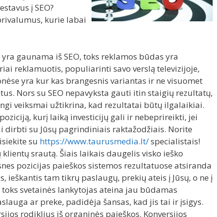
vestavus į SEO?
rivalumus, kurie labai
 yra gaunama iš SEO, toks reklamos būdas yra
ai reklamuotis, populiarinti savo verslą televizijoje,
nėse yra kur kas brangesnis variantas ir ne visuomet
atus. Nors su SEO nepavyksta gauti itin staigių rezultatų,
ngi veiksmai užtikrina, kad rezultatai būtų ilgalaikiai.
iciją, kurį laiką investicijų gali ir nebeprireikti, jei
 dirbti su Jūsų pagrindiniais raktažodžiais. Norite
siekite su
https://www.taurusmedia.lt/
specialistais!
klientų srautą. Šiais laikais daugelis visko ieško
snes pozicijas paieškos sistemos rezultatuose atsiranda
ieškantis tam tikrų paslaugų, prekių ateis į Jūsų, o ne į
 toks svetainės lankytojas ateina jau būdamas
auga ar preke, padidėja šansas, kad jis tai ir įsigys.
ijos rodiklius iš organinės paieškos. Konversijos