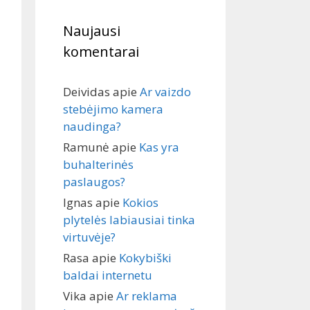
Naujausi
komentarai
Deividas
apie
Ar vaizdo
stebėjimo kamera
naudinga?
Ramunė
apie
Kas yra
buhalterinės
paslaugos?
Ignas
apie
Kokios
plytelės labiausiai tinka
virtuvėje?
Rasa
apie
Kokybiški
baldai internetu
Vika
apie
Ar reklama