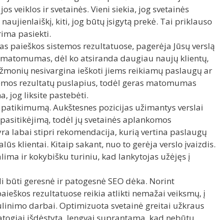
s veiklos ir svetainės. Vieni siekia, jog svetainės
ujienlaiškį, kiti, jog būtų įsigytą prekė. Tai priklauso
rima pasiekti.
s paieškos sistemos rezultatuose, pagerėja Jūsų verslą
 matomumas, dėl ko atsiranda daugiau naujų klientų,
 žmonių nesivargina ieškoti jiems reikiamų paslaugų ar
stemos rezultatų puslapius, todėl geras matomumas
 jog liksite pastebėti.
o patikimumą. Aukštesnes pozicijas užimantys verslai
 pasitikėjimą, todėl jų svetainės aplankomos
yra labai stipri rekomendacija, kurią vertina paslaugų
ūs klientai. Kitaip sakant, nuo to gerėja verslo įvaizdis.
ima ir kokybišku turiniu, kad lankytojas užėjęs į
ali būti geresnė ir patogesnė SEO dėka. Norint
aieškos rezultatuose reikia atlikti nemažai veiksmų, į
bulinimo darbai. Optimizuota svetainė greitai užkraus
atogiai išdėstyta, lengvai suprantama, kad nebūtų