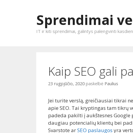
Sprendimai ve
IT ir kiti sprendimai, galintys palengvinti kasdi
Eiti prie turinio
Kaip SEO gali p
23 rugpjūčio, 2020
paskelbė
Paulius
Jei turite verslą, greičiausiai tikrai 
apie SEO. Tai kryptingas tam tikrų v
padeda pakilti į aukštesnes Google p
daugiau potencialių klientų bei pad
Svarstote ar
SEO paslaugos
yra vert