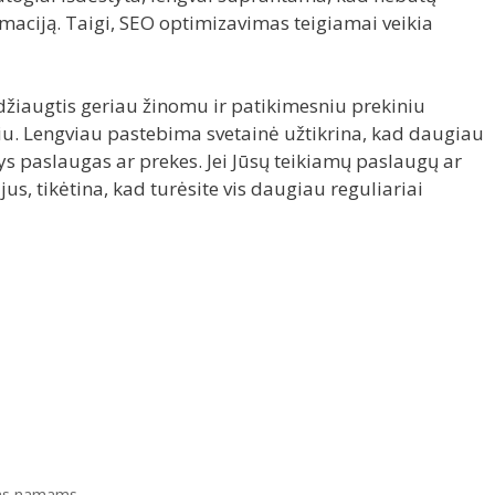
rmaciją. Taigi, SEO optimizavimas teigiamai veikia
džiaugtis geriau žinomu ir patikimesniu prekiniu
iu. Lengviau pastebima svetainė užtikrina, kad daugiau
s paslaugas ar prekes. Jei Jūsų teikiamų paslaugų ar
us, tikėtina, kad turėsite vis daugiau reguliariai
imas namams