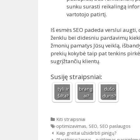
sunku surasti reikalingą info
vartotojo patirtį.
Iš esmės SEO padeda verslui augti, 
ženklu bei didesniu pardavimų kiek
Kodėl
žmonių pamatys Jūsų veiklą, išbandy
pigus
Kaip
prekių kokybė taip pat tenkins pirkėj
Ar
dušo
pasiri
sugrįžtančių klientų.
namų
padas
nkti
ramyb
gali
tinka
ė gali
kainuo
miausi
Susiję straipsniai:
būti
ti
as
tyli ir
brangi
dušo
šilta?
ai?
duris?
Kategorijos
Kiti straipsniai
Gairės
optimizavimas
,
SEO
,
SEO paslaugos
Įrašų navigacija
Kaip greitai užsidirbti pinigų?
Plastikiniai langai – patikimas pasirink