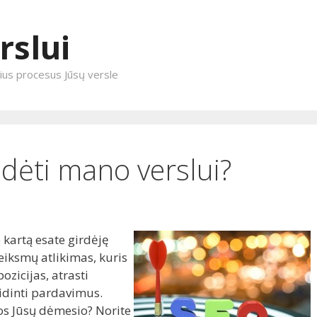
rslui
enius procesus Jūsų versle
adėti mano verslui?
ne kartą esate girdėję
eiksmų atlikimas, kuris
ozicijas, atrasti
idinti pardavimus.
os Jūsų dėmesio? Norite