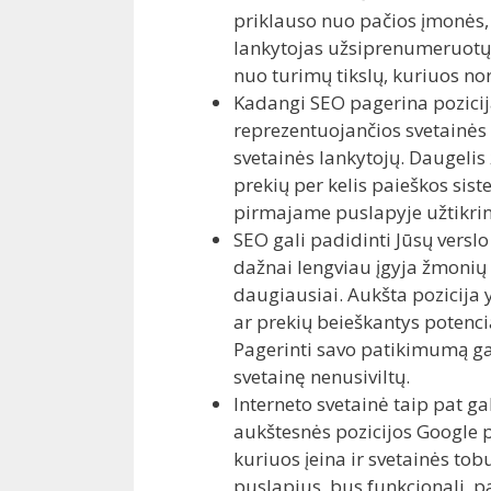
priklauso nuo pačios įmonės, jo
lankytojas užsiprenumeruotų na
nuo turimų tikslų, kuriuos no
Kadangi SEO pagerina pozicija
reprezentuojančios svetainės
svetainės lankytojų. Daugelis
prekių per kelis paieškos si
pirmajame puslapyje užtikrina,
SEO gali padidinti Jūsų versl
dažnai lengviau įgyja žmonių
daugiausiai. Aukšta pozicija 
ar prekių beieškantys potencial
Pagerinti savo patikimumą gal
svetainę nenusiviltų.
Interneto svetainė taip pat g
aukštesnės pozicijos Google p
kuriuos įeina ir svetainės to
puslapius, bus funkcionali, p