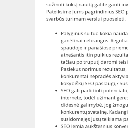
sužinoti kokią naudą galite gauti in
Pateiksime Jums pagrindinius SEO p
svarbūs turimam verslui puoselėti.
Palyginus su tuo kokia nauda
ganėtinai nebrangus. Reguliari
spaudoje ir panašiose priemo
atnešantis itin puikius rezult
tačiau po truputį daromi teisi
Pasiekus norimus rezultatus, poz
konkurentai nepradės aktyviai
kokybiškų SEO paslaugų? Susi
SEO gali padidinti potencialių 
internete, todėl užimant gere
didesnė galimybė, jog žmogus, 
konkurentų svetainę. Kadangi
susidomėjęs Jūsų teikiama pasl
SEO lemia aukštesnius konvers