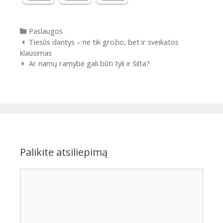
Kategorijos
Paslaugos
Įrašų navigacija
Tiesūs dantys – ne tik grožio, bet ir sveikatos
klausimas
Ar namų ramybė gali būti tyli ir šilta?
Palikite atsiliepimą