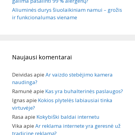
galima pašalinti 99 % alergenų?
Aliuminės durys šiuolaikiniam namui – grožis
ir funkcionalumas viename
Naujausi komentarai
Deividas
apie
Ar vaizdo stebėjimo kamera
naudinga?
Ramunė
apie
Kas yra buhalterinės paslaugos?
Ignas
apie
Kokios plytelės labiausiai tinka
virtuvėje?
Rasa
apie
Kokybiški baldai internetu
Vika
apie
Ar reklama internete yra geresnė už
tradicinę reklamą?