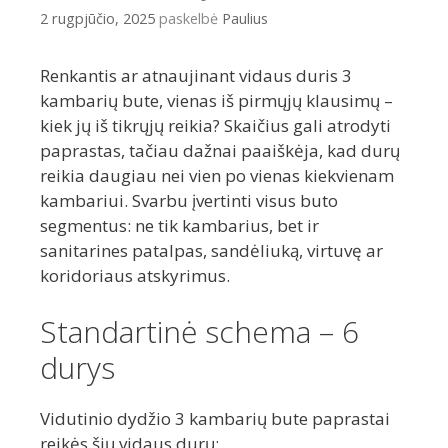
2 rugpjūčio, 2025
paskelbė
Paulius
Renkantis ar atnaujinant vidaus duris 3
kambarių bute, vienas iš pirmųjų klausimų –
kiek jų iš tikrųjų reikia? Skaičius gali atrodyti
paprastas, tačiau dažnai paaiškėja, kad durų
reikia daugiau nei vien po vienas kiekvienam
kambariui. Svarbu įvertinti visus buto
segmentus: ne tik kambarius, bet ir
sanitarines patalpas, sandėliuką, virtuvę ar
koridoriaus atskyrimus.
Standartinė schema – 6
durys
Vidutinio dydžio 3 kambarių bute paprastai
reikės šių vidaus durų: