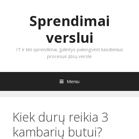
Sprendimai
verslui
IT ir kiti sprendimai, galintys palengvinti kasdienius
procesus Jūsų versle
Meniu
Eiti prie turinio
Kiek durų reikia 3
kambarių butui?