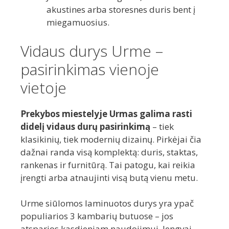
akustines arba storesnes duris bent į
miegamuosius.
Vidaus durys Urme –
pasirinkimas vienoje
vietoje
Prekybos miestelyje Urmas galima rasti
didelį vidaus durų pasirinkimą
– tiek
klasikinių, tiek modernių dizainų. Pirkėjai čia
dažnai randa visą komplektą: duris, staktas,
rankenas ir furnitūrą. Tai patogu, kai reikia
įrengti arba atnaujinti visą butą vienu metu.
Urme siūlomos laminuotos durys yra ypač
populiarios 3 kambarių butuose – jos
atsparios kasdieniam naudojimui, lengvai