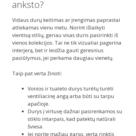
anksto?
Vidaus durų keitimas ar įrengimas paprastai
atliekamas vienu metu. Norint išlaikyti
vientisą stilių, geriau visas duris pasirinkti iš
vienos kolekcijos. Tai ne tik vizualiai pagerina
interjerą, bet ir leidžia gauti geresnius
pasiūlymus, jei perkama daugiau vienetų.
Taip pat verta žinoti:
Vonios ir tualeto durys turėtų turėti
ventiliacinę angą arba būti su tarpu
apačioje.
Durys į virtuvę dažnai pasirenkamos su
stiklo intarpais, kad patektų natūrali
šviesa.
Jei norite mažiau garso, verta rinktis