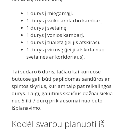
1 durys į miegamąjį.
1 durys į vaiko ar darbo kambarį.
1 durys į svetainę.
1 durys į vonios kambarį.
1 durys į tualetą (jei jis atskiras).
1 durys į virtuvę (jei ji atskirta nuo
svetainės ar koridoriaus).
Tai sudaro 6 duris, tačiau kai kuriuose
butuose gali būti papildomas sandūros ar
spintos skyrius, kuriam taip pat reikalingos
durys. Taigi, galutinis skaičius dažnai siekia
nuo 5 iki 7 durų priklausomai nuo buto
išplanavimo.
Kodėl svarbu planuoti iš