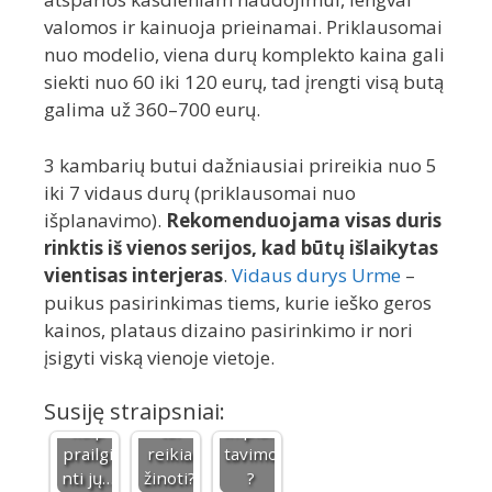
valomos ir kainuoja prieinamai. Priklausomai
nuo modelio, viena durų komplekto kaina gali
siekti nuo 60 iki 120 eurų, tad įrengti visą butą
galima už 360–700 eurų.
3 kambarių butui dažniausiai prireikia nuo 5
iki 7 vidaus durų (priklausomai nuo
išplanavimo).
Rekomenduojama visas duris
rinktis iš vienos serijos, kad būtų išlaikytas
vientisas interjeras
.
Vidaus durys Urme
–
Kiek
Ar
puikus pasirinkimas tiems, kurie ieško geros
tarnau
CNC
reikia
kainos, plataus dizaino pasirinkimo ir nori
ja
frezavi
special
įsigyti viską vienoje vietoje.
saulės
mas:
ios
baterij
ką
priežiū
os ir
apie
ros po
Susiję straipsniai:
kaip
tai
implan
prailgi
reikia
tavimo
nti jų…
žinoti?
?