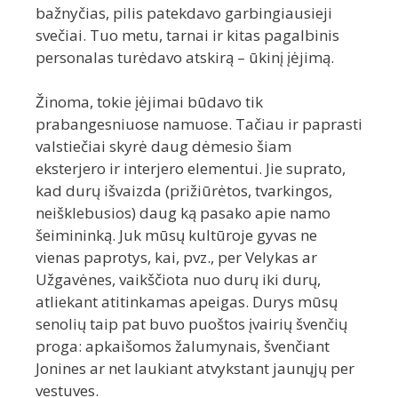
bažnyčias, pilis patekdavo garbingiausieji
svečiai. Tuo metu, tarnai ir kitas pagalbinis
personalas turėdavo atskirą – ūkinį įėjimą.
Žinoma, tokie įėjimai būdavo tik
prabangesniuose namuose. Tačiau ir paprasti
valstiečiai skyrė daug dėmesio šiam
eksterjero ir interjero elementui. Jie suprato,
kad durų išvaizda (prižiūrėtos, tvarkingos,
neišklebusios) daug ką pasako apie namo
šeimininką. Juk mūsų kultūroje gyvas ne
vienas paprotys, kai, pvz., per Velykas ar
Užgavėnes, vaikščiota nuo durų iki durų,
atliekant atitinkamas apeigas. Durys mūsų
senolių taip pat buvo puoštos įvairių švenčių
proga: apkaišomos žalumynais, švenčiant
Jonines ar net laukiant atvykstant jaunųjų per
vestuves.