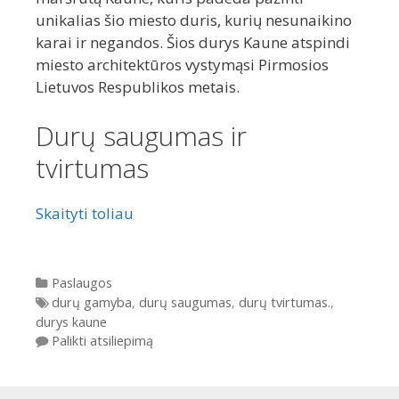
unikalias šio miesto duris, kurių nesunaikino
karai ir negandos. Šios durys Kaune atspindi
miesto architektūros vystymąsi Pirmosios
Lietuvos Respublikos metais.
Durų saugumas ir
tvirtumas
Skaityti toliau
Kategorijos
Paslaugos
Gairės
durų gamyba
,
durų saugumas
,
durų tvirtumas.
,
durys kaune
Palikti atsiliepimą