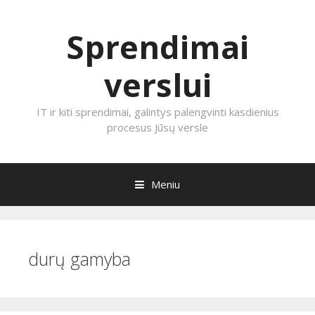
Sprendimai
verslui
IT ir kiti sprendimai, galintys palengvinti kasdienius
procesus Jūsų versle
Meniu
Eiti prie turinio
durų gamyba