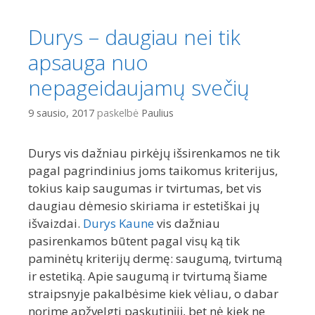
Durys – daugiau nei tik
apsauga nuo
nepageidaujamų svečių
9 sausio, 2017
paskelbė
Paulius
Durys vis dažniau pirkėjų išsirenkamos ne tik
pagal pagrindinius joms taikomus kriterijus,
tokius kaip saugumas ir tvirtumas, bet vis
daugiau dėmesio skiriama ir estetiškai jų
išvaizdai.
Durys Kaune
vis dažniau
pasirenkamos būtent pagal visų ką tik
paminėtų kriterijų dermę: saugumą, tvirtumą
ir estetiką. Apie saugumą ir tvirtumą šiame
straipsnyje pakalbėsime kiek vėliau, o dabar
norime apžvelgti paskutinįjį, bet nė kiek ne