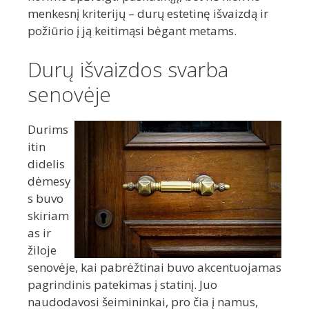
menkesnį kriterijų – durų estetinę išvaizdą ir
požiūrio į ją keitimąsi bėgant metams.
Durų išvaizdos svarba
senovėje
Durims
itin
didelis
dėmesy
s buvo
skiriam
as ir
žiloje
senovėje, kai pabrėžtinai buvo akcentuojamas
pagrindinis patekimas į statinį. Juo
naudodavosi šeimininkai, pro čia į namus,