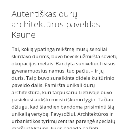
Autentiškas durų
architektūros paveldas
Kaune
Tai, kokią ypatingą reikšmę mūsų senoliai
skirdavo durims, buvo beveik užmiršta sovietų
okupacijos metais. Bandyta suniveliuoti visus
gyvenamuosius namus, tuo pačiu, – ir jų
duris. Taip buvo sunaikinta didelė kultūrinio
paveldo dalis. Pamiršta unikali durų
architektūra, kuri tarpukariu Lietuvoje buvo
pasiekusi aukšto meistriškumo lygio. Tačiau,
džiugu, kad šiandien bandoma prisiminti šią
unikalią vertybę. Pavyzdžiui, Architektūros ir
urbanistikos tyrimų centras parengė specialų
maršrutą Kaune, kuris padeda pažinti