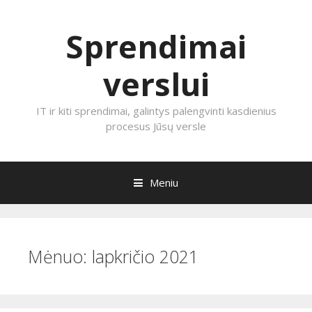
Sprendimai
verslui
IT ir kiti sprendimai, galintys palengvinti kasdienius
procesus Jūsų versle
Meniu
Eiti prie turinio
Mėnuo:
lapkričio 2021