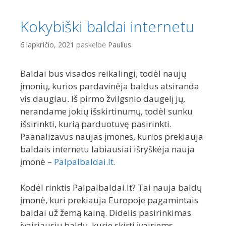
Kokybiški baldai internetu
6 lapkričio, 2021
paskelbė
Paulius
Baldai bus visados reikalingi, todėl naujų
įmonių, kurios pardavinėja baldus atsiranda
vis daugiau. Iš pirmo žvilgsnio daugelį jų,
nerandame jokių išskirtinumų, todėl sunku
išsirinkti, kurią parduotuvę pasirinkti.
Paanalizavus naujas įmones, kurios prekiauja
baldais internetu labiausiai išryškėja nauja
įmonė –
Palpalbaldai.lt.
Kodėl rinktis Palpalbaldai.lt? Tai nauja baldų
įmonė, kuri prekiauja Europoje pagamintais
baldai už žemą kainą. Didelis pasirinkimas
įvairiausių baldų, kurie skirti įvairiems