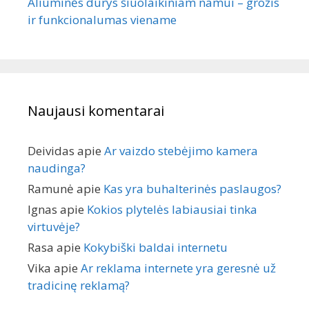
Aliuminės durys šiuolaikiniam namui – grožis
ir funkcionalumas viename
Naujausi komentarai
Deividas
apie
Ar vaizdo stebėjimo kamera
naudinga?
Ramunė
apie
Kas yra buhalterinės paslaugos?
Ignas
apie
Kokios plytelės labiausiai tinka
virtuvėje?
Rasa
apie
Kokybiški baldai internetu
Vika
apie
Ar reklama internete yra geresnė už
tradicinę reklamą?