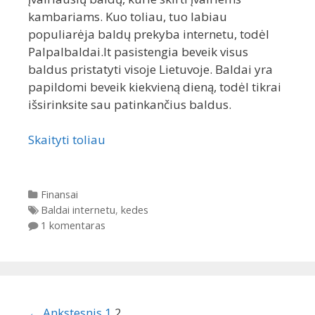
kambariams. Kuo toliau, tuo labiau
populiarėja baldų prekyba internetu, todėl
Palpalbaldai.lt pasistengia beveik visus
baldus pristatyti visoje Lietuvoje. Baldai yra
papildomi beveik kiekvieną dieną, todėl tikrai
išsirinksite sau patinkančius baldus.
Skaityti toliau
Kategorijos
Finansai
Gairės
Baldai internetu
,
kedes
1 komentaras
Įrašų navigacija
← Ankstesnis
1
2